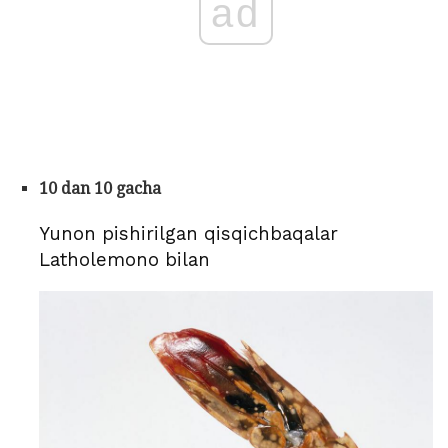
ad
10 dan 10 gacha
Yunon pishirilgan qisqichbaqalar
Latholemono bilan