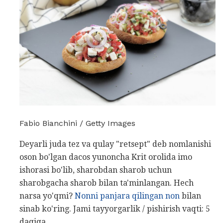
Fabio Bianchini / Getty Images
Deyarli juda tez va qulay "retsept" deb nomlanishi
oson bo'lgan dacos yunoncha Krit orolida imo
ishorasi bo'lib, sharobdan sharob uchun
sharobgacha sharob bilan ta'minlangan. Hech
narsa yo'qmi?
Nonni panjara qilingan non
bilan
sinab ko'ring. Jami tayyorgarlik / pishirish vaqti: 5
daqiqa.