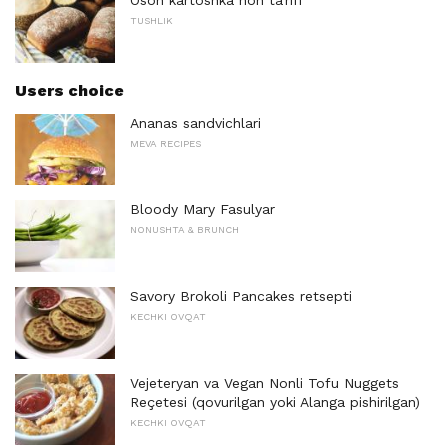
Oson kartoshka non ta'rifi
TUSHLIK
Users choice
Ananas sandvichlari
MEVA RECIPES
Bloody Mary Fasulyar
NONUSHTA & BRUNCH
Savory Brokoli Pancakes retsepti
KECHKI OVQAT
Vejeteryan va Vegan Nonli Tofu Nuggets
Reçetesi (qovurilgan yoki Alanga pishirilgan)
KECHKI OVQAT