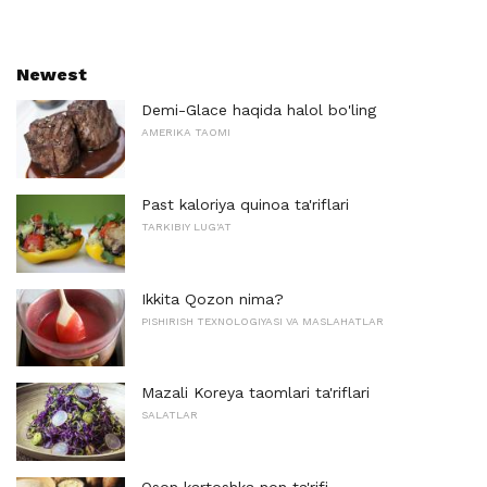
Newest
Demi-Glace haqida halol bo'ling
AMERIKA TAOMI
Past kaloriya quinoa ta'riflari
TARKIBIY LUG'AT
Ikkita Qozon nima?
PISHIRISH TEXNOLOGIYASI VA MASLAHATLAR
Mazali Koreya taomlari ta'riflari
SALATLAR