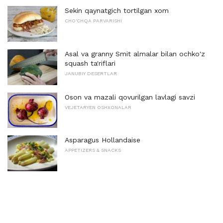
Sekin qaynatgich tortilgan xom
CHO'CHQA PARVARISHI
Asal va granny Smit almalar bilan ochko'z
squash ta'riflari
JANUBIY DESERTLAR
Oson va mazali qovurilgan lavlagi savzi
VEJETARYEN OSHXONALAR
Asparagus Hollandaise
APPETIZERS & SNACKS