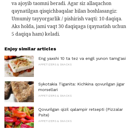
va ajoyib taomni beradi. Agar siz allaqachon
qaynatilgan qisqichbaqalar bilan boshlasangiz:
Umumiy tayyorgarlik / pishirish vaqti: 10 daqiqa.
Aks holda, jami vaqt 30 daqiqaga (qaynatish uchun
5 daqiqa ham) keladi.
Enjoy similar articles
Eng yaxshi 10 ta tez va engil yunon tamg'asi
APPETIZERS & SNACKS
Sykotakia Tiganita: Kichkina qovurilgan jigar
morsellari
APPETIZERS & SNACKS
Qovurilgan qizil qalampir retsepti (Pizzalar
Psite)
APPETIZERS & SNACKS