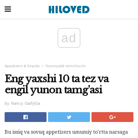
ad
Appetizers & Snacks
Yunoniyalik ta'mirlovchi
Eng yaxshi 10 ta tez va
engil yunon tamg'asi
by Nancy Gaifyllia
Bu issiq va sovuq appetizers umumiy to'rtta narsaga