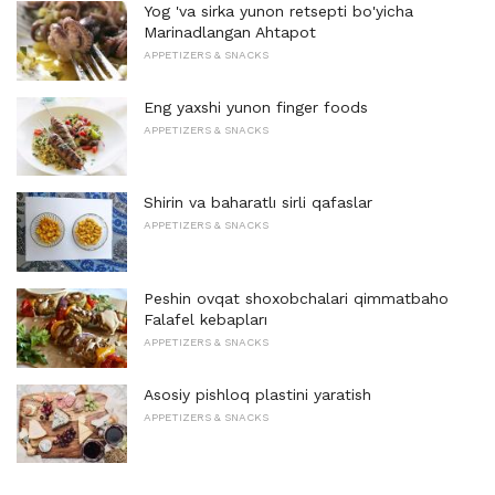
Yog 'va sirka yunon retsepti bo'yicha
Marinadlangan Ahtapot
APPETIZERS & SNACKS
Eng yaxshi yunon finger foods
APPETIZERS & SNACKS
Shirin va baharatlı sirli qafaslar
APPETIZERS & SNACKS
Peshin ovqat shoxobchalari qimmatbaho
Falafel kebapları
APPETIZERS & SNACKS
Asosiy pishloq plastini yaratish
APPETIZERS & SNACKS