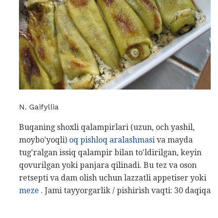
N. Gaifyllia
Buqaning shoxli qalampirlari (uzun, och yashil,
moybo'yoqli)
oq pishloq aralashmasi
va mayda
tug'ralgan issiq qalampir bilan to'ldirilgan, keyin
qovurilgan yoki panjara qilinadi. Bu tez va oson
retsepti va dam olish uchun lazzatli appetiser yoki
meze
. Jami tayyorgarlik / pishirish vaqti: 30 daqiqa