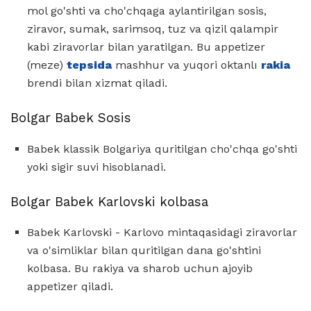
mol go'shti va cho'chqaga aylantirilgan sosis,
ziravor, sumak, sarimsoq, tuz va qizil qalampir
kabi ziravorlar bilan yaratilgan. Bu appetizer
(meze)
tepsida
mashhur va yuqori oktanlı
rakia
brendi bilan xizmat qiladi.
Bolgar Babek Sosis
Babek klassik Bolgariya quritilgan cho'chqa go'shti
yoki sigir suvi hisoblanadi.
Bolgar Babek Karlovski kolbasa
Babek Karlovski - Karlovo mintaqasidagi ziravorlar
va o'simliklar bilan quritilgan dana go'shtini
kolbasa. Bu rakiya va sharob uchun ajoyib
appetizer qiladi.