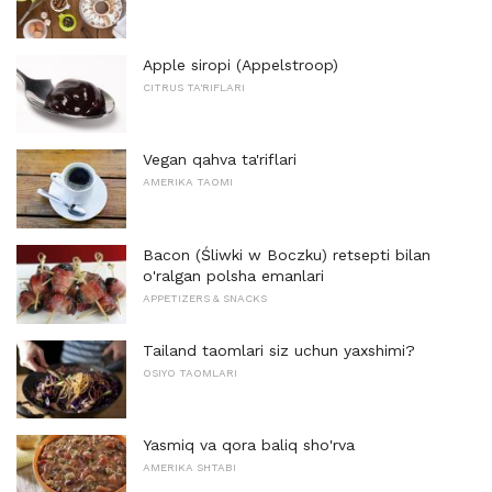
Apple siropi (Appelstroop)
CITRUS TA'RIFLARI
Vegan qahva ta'riflari
AMERIKA TAOMI
Bacon (Śliwki w Boczku) retsepti bilan
o'ralgan polsha emanlari
APPETIZERS & SNACKS
Tailand taomlari siz uchun yaxshimi?
OSIYO TAOMLARI
Yasmiq va qora baliq sho'rva
AMERIKA SHTABI