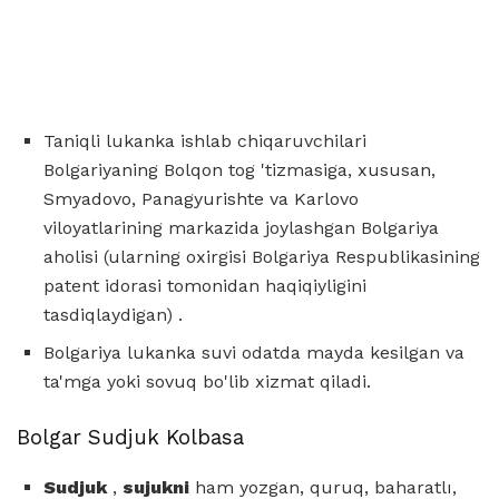
Taniqli lukanka ishlab chiqaruvchilari
Bolgariyaning Bolqon tog 'tizmasiga, xususan,
Smyadovo, Panagyurishte va Karlovo
viloyatlarining markazida joylashgan Bolgariya
aholisi (ularning oxirgisi Bolgariya Respublikasining
patent idorasi tomonidan haqiqiyligini
tasdiqlaydigan) .
Bolgariya lukanka suvi odatda mayda kesilgan va
ta'mga yoki sovuq bo'lib xizmat qiladi.
Bolgar Sudjuk Kolbasa
Sudjuk
,
sujukni
ham yozgan, quruq, baharatlı,