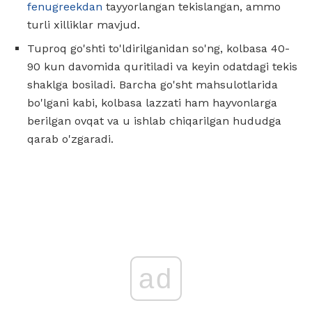
fenugreekdan
tayyorlangan tekislangan, ammo
turli xilliklar mavjud.
Tuproq go'shti to'ldirilganidan so'ng, kolbasa 40-
90 kun davomida quritiladi va keyin odatdagi tekis
shaklga bosiladi. Barcha go'sht mahsulotlarida
bo'lgani kabi, kolbasa lazzati ham hayvonlarga
berilgan ovqat va u ishlab chiqarilgan hududga
qarab o'zgaradi.
ad