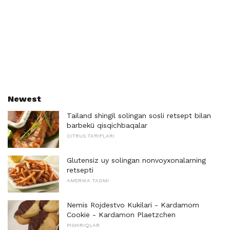
Newest
Tailand shingil solingan sosli retsept bilan
barbekü qisqichbaqalar
CITRUS TA'RIFLARI
Glutensiz uy solingan nonvoyxonalarning
retsepti
AMERIKA TAOMI
Nemis Rojdestvo Kukilari - Kardamom
Cookie - Kardamon Plaetzchen
PISHIRIQLAR