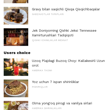
Gravy bilan saqichli Qisqa Qisqichbaqalar
SABZAVOTLAR TA'RIFLARI
Jek Doniyorning Qishki Jeksi Tennessee
Xamirturushlari Tadqiqoti
QISHKI ICHIMLIKLAR MEXNAT
Users choice
Uzoq Plajdagi Buzoq Choy: Kallakesirli Uzun
orol
AMERIKA TAOMI
Yoz uchun 7 ispan shirinliklar
PISHIRIQLAR
Olma yong'oq pirogi va vanilya sirlari
AMERIKA SHIRINLIKLARI