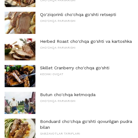
CHO'CHQA PARVARISHI
Qo'ziqorinli cho'chqa go'shti retsepti
CHO'CHQA PARVARISHI
Herbed Roast cho'chqa go'shti va kartoshka
CHO'CHQA PARVARISHI
Skillet Cranberry cho'chqa go'shti
KECHKI OVQAT
Butun cho'chqa ketmoqda
CHO'CHQA PARVARISHI
Bonduard cho'chqa go'shti qovurilgan pudra
bilan
SABZAVOTLAR TA'RIFLARI