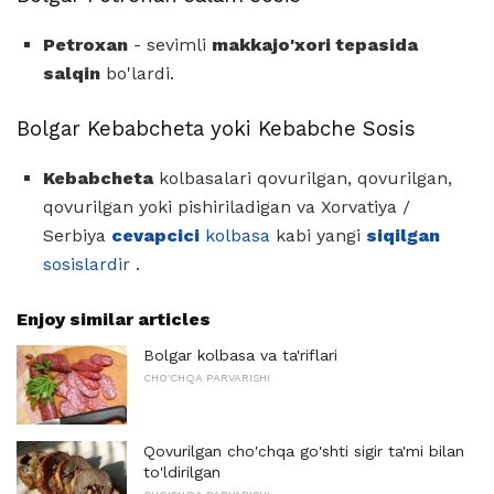
Petroxan
- sevimli
makkajo'xori tepasida
salqin
bo'lardi.
Bolgar Kebabcheta yoki Kebabche Sosis
Kebabcheta
kolbasalari qovurilgan, qovurilgan,
qovurilgan yoki pishiriladigan va Xorvatiya /
Serbiya
cevapcici
kolbasa
kabi yangi
siqilgan
sosislardir
.
Enjoy similar articles
Bolgar kolbasa va ta'riflari
CHO'CHQA PARVARISHI
Qovurilgan cho'chqa go'shti sigir ta'mi bilan
to'ldirilgan