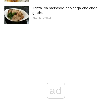
Xantal va sarimsoq cho'chqa cho'chqa
go'shti
KECHKI OVQAT
ad