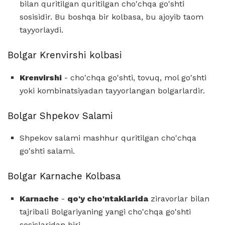
bilan quritilgan quritilgan cho'chqa go'shti
sosisidir. Bu boshqa bir kolbasa, bu ajoyib taom
tayyorlaydi.
Bolgar Krenvirshi kolbasi
Krenvirshi
- cho'chqa go'shti, tovuq, mol go'shti
yoki kombinatsiyadan tayyorlangan bolgarlardir.
Bolgar Shpekov Salami
Shpekov salami mashhur quritilgan cho'chqa
go'shti salami.
Bolgar Karnache Kolbasa
Karnache
-
qo'y cho'ntaklarida
ziravorlar bilan
tajribali Bolgariyaning yangi cho'chqa go'shti
sosislaridan biri.